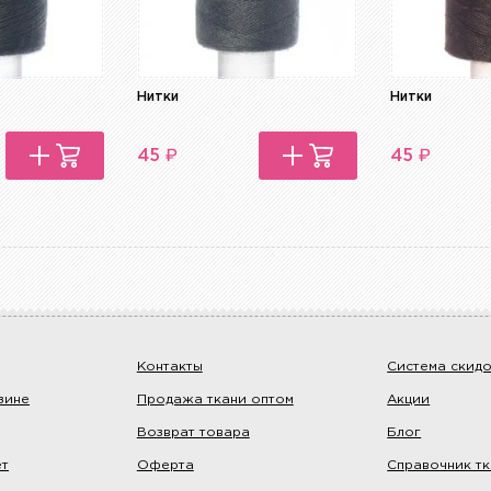
Нитки
Нитки
₽
₽
45
45
Контакты
Система скид
зине
Продажа ткани оптом
Акции
Возврат товара
Блог
ет
Оферта
Справочник т