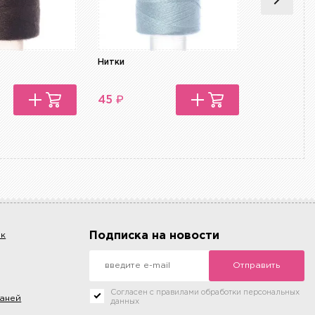
Нитки
Нитки
₽
₽
45
45
Подписка на новости
ок
Отправить
Согласен с правилами обработки персональных
каней
данных