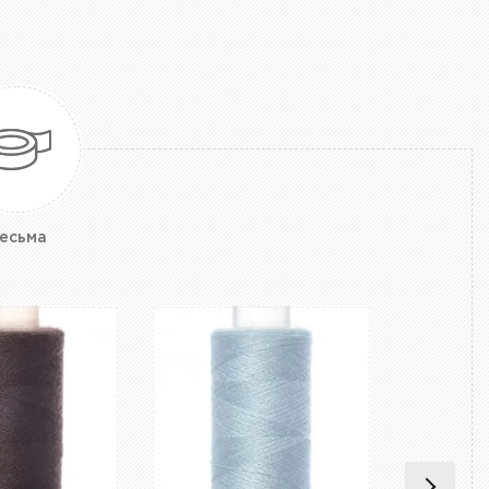
есьма