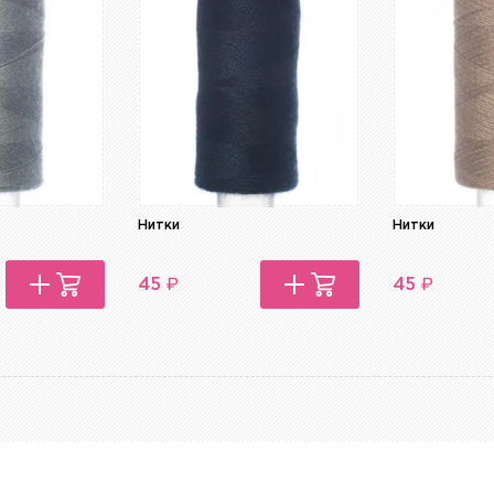
Нитки
Нитки
₽
₽
45
45