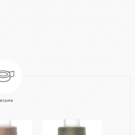
есьма