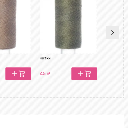
Нитки
Нитки
₽
₽
45
45