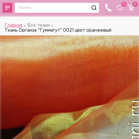
0
0
Главная
Все ткани
Ткань Органза "Гуммигут" 0021 цвет оранжевый