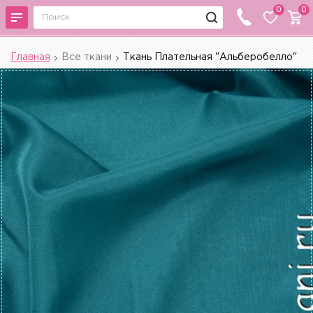
0
0
Главная
Все ткани
Ткань Плательная "Альберобелло"