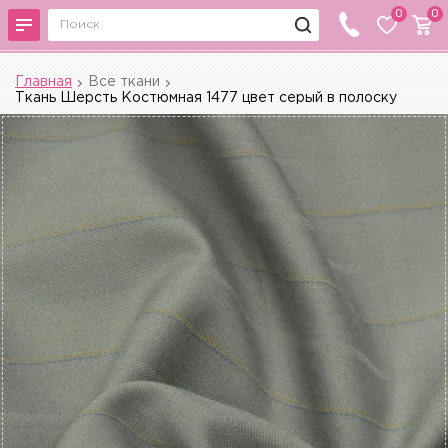
0
0
Главная
Все ткани
Ткань Шерсть Костюмная 1477 цвет серый в полоску