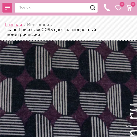
0
0
Главная
Все ткани
Ткань Трикотаж 0093 цвет разноцветный
геометрический