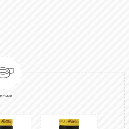
есьма