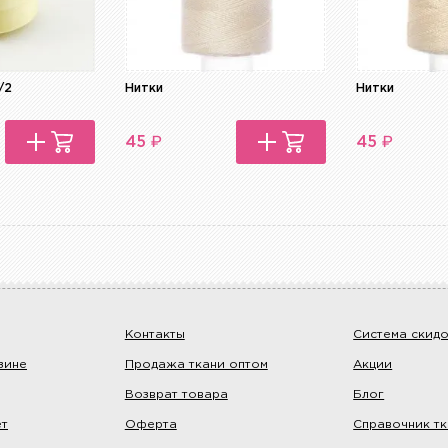
/2
Нитки
Нитки
₽
₽
45
45
Контакты
Система скид
зине
Продажа ткани оптом
Акции
Возврат товара
Блог
ет
Оферта
Справочник т