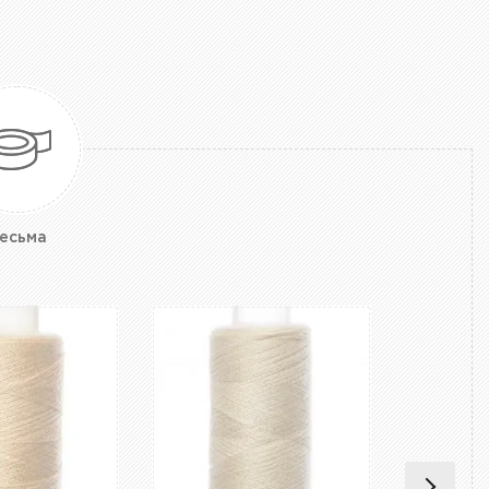
есьма