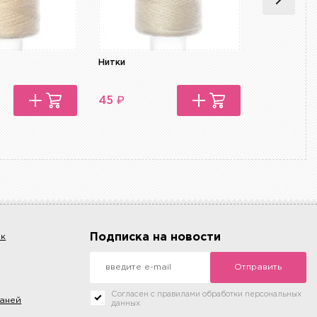
Нитки
Нитки Seraf
₽
₽
45
450
Подписка на новости
ок
Отправить
Согласен с правилами обработки персональных
каней
данных