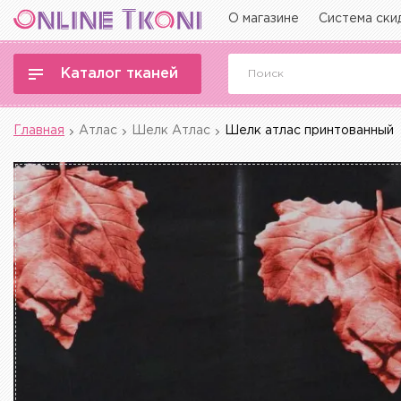
О магазине
Система ски
Каталог тканей
Главная
Атлас
Шелк Атлас
Шелк атлас принтованный