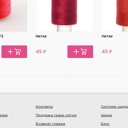
/2
Нитки
Нитки
₽
₽
45
45
Контакты
Система скид
зине
Продажа ткани оптом
Акции
Возврат товара
Блог