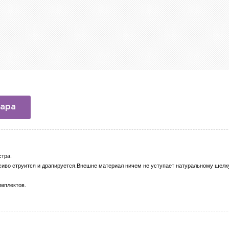
вара
стра.
асиво струится и драпируется.Внешне материал ничем не уступает натуральному шелку
омплектов.