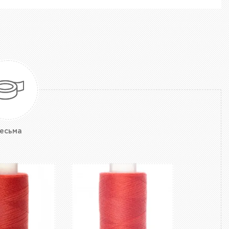
есьма