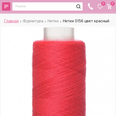
0
0
Главная
Фурнитура
Нитки
Нитки 0156 цвет красный