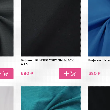
Бифлекс RUNNER 2DRY SM BLACK
Бифлекс Jers
QTX
₽
₽
680
680