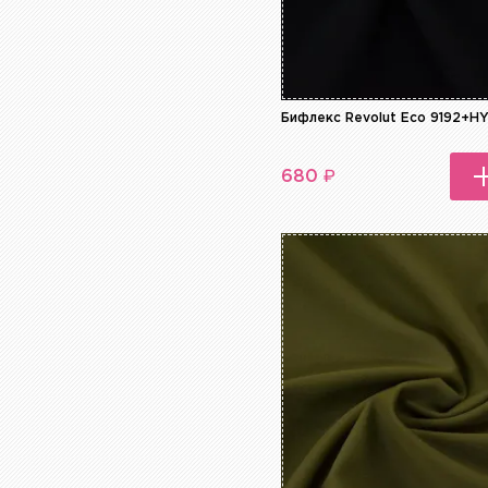
Бифлекс Revolut Eco 9192+H
₽
680