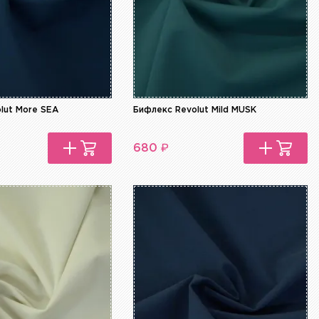
lut More SEA
Бифлекс Revolut Mild MUSK
₽
680