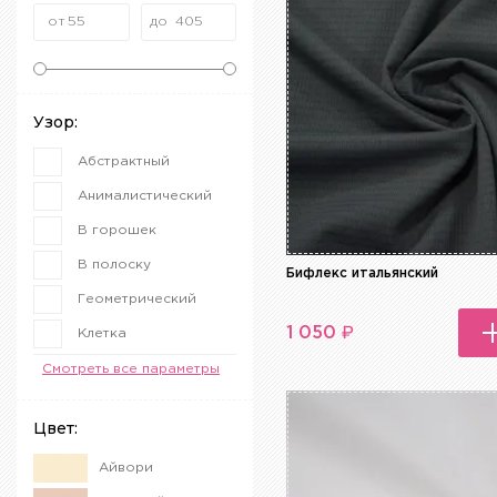
Узор:
Абстрактный
Анималистический
В горошек
В полоску
Бифлекс итальянский
Геометрический
₽
1 050
Клетка
Меланж
Смотреть все параметры
Полоска
Цвет:
Цветочный
Айвори