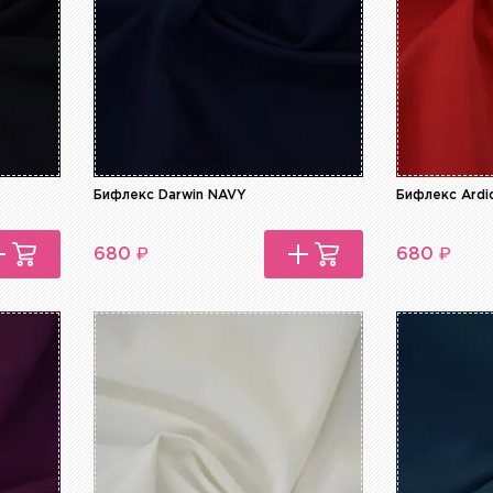
O
Бифлекс Darwin NAVY
Бифлекс Ardi
₽
₽
680
680