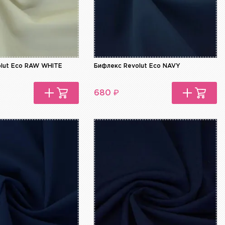
olut Eco RAW WHITE
Бифлекс Revolut Eco NAVY
₽
680