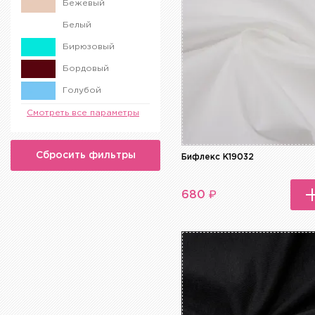
Бежевый
Белый
Бирюзовый
Бордовый
Голубой
Желтый
Смотреть все параметры
Зеленый
Сбросить фильтры
Золотой
Бифлекс K19032
Коричневый
₽
680
Красный
Малиновый
Оранжевый
Разноцветный
Розовый
Серебро