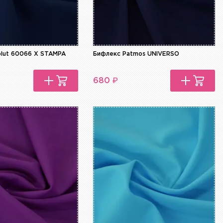
olut 60066 X STAMPA
Бифлекс Patmos UNIVERSO
₽
680