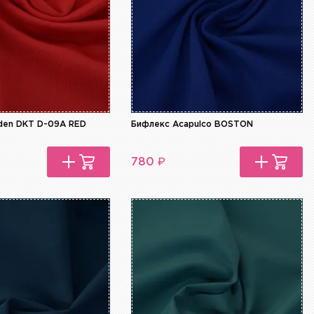
den DKT D-09A RED
Бифлекс Acapulco BOSTON
₽
780