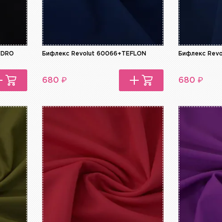
YDRO
Бифлекс Revolut 60066+TEFLON
Бифлекс Rev
₽
₽
680
680