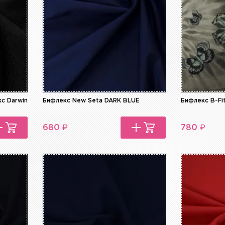
с Darwin
Бифлекс New Seta DARK BLUE
Бифлекс B-Fi
₽
₽
680
780