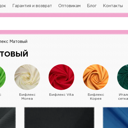
док
Гарантия и возврат
Оптовикам
Блог
Контакты
екс Матовый
АТОВЫЙ
с
Бифлекс
Бифлекс Vita
Бифлекс
Итал
Morea
Корея
сетк