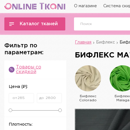
О магазине
Система ски
Каталог тканей
Главная
Бифлекс
Бифл
Фильтр по
параметрам:
БИФЛЕКС М
Товары со
%
скидкой
Цена
(₽)
:
Бифлекс
Бифлек
Colorado
Malaga
Плотность: