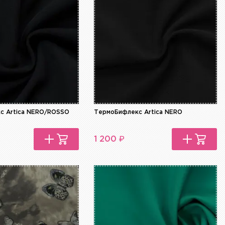
с Artica NERO/ROSSO
ТермоБифлекс Artica NERO
₽
1 200