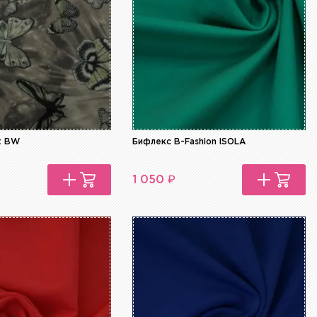
t BW
Бифлекс B-Fashion ISOLA
₽
1 050