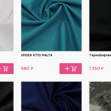
SPIDER 8730 MALTA
ТермоБифлек
₽
₽
680
1 350