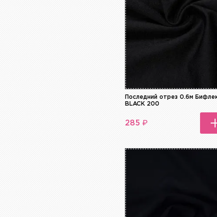
Серый
Синий
Сиреневый
Фиолетовый
Хаки
Черный
Последний отрез 0.6м Бифлек
BLACK 200
₽
285