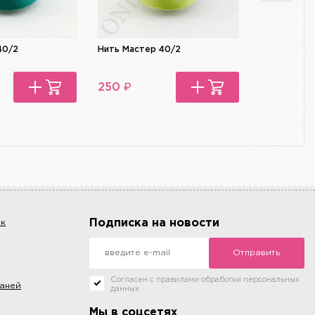
40/2
Нить Мастер 40/2
Нить Масте
₽
₽
250
250
Подписка на новости
ок
Отправить
Согласен с правилами обработки персональных
каней
данных
Мы в соцсетях