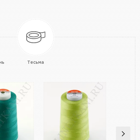
нь
Тесьма