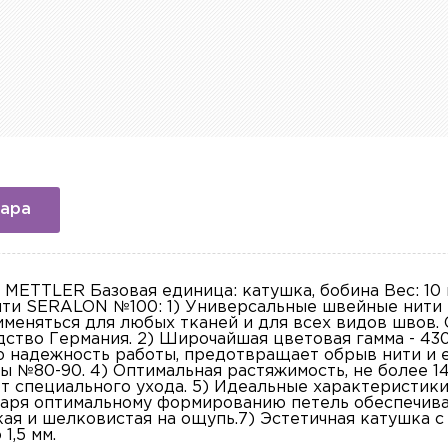
вара
ETTLER Базовая единица: катушка, бобина Вес: 10 
ти SERALON №100: 1) Универсальные швейные нити 
именяться для любых тканей и для всех видов швов.
ство Германия. 2) Широчайшая цветовая гамма - 430
ую надежность работы, предотвращает обрыв нити и 
 №80-90. 4) Оптимальная растяжимость, не более 14
т специального ухода. 5) Идеальные характеристик
даря оптимальному формированию петель обеспечива
кая и шелковистая на ощупь.7) Эстетичная катушка 
1,5 мм.