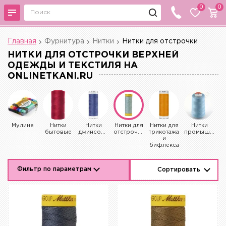
0
0
Главная
Фурнитура
Нитки
Нитки для отстрочки
НИТКИ ДЛЯ ОТСТРОЧКИ ВЕРХНЕЙ
ОДЕЖДЫ И ТЕКСТИЛЯ НА
ONLINETKANI.RU
Мулине
Нитки
Нитки
Нитки для
Нитки для
Нитки
бытовые
джинсовые
отстрочки
трикотажа
промышленные
и
бифлекса
Фильтр по параметрам
Сортировать