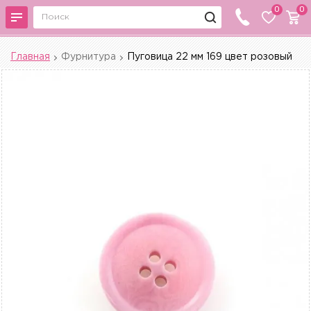
0
0
Главная
Фурнитура
Пуговица 22 мм 169 цвет розовый