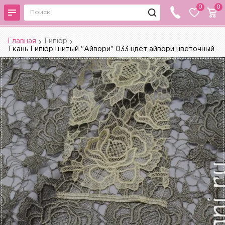
0
0
Главная
Гипюр
Ткань Гипюр шитый "Айвори" 033 цвет айвори цветочный