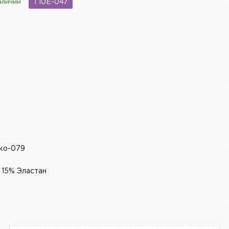
аличии
T10E-047
sko-079
 15% Эластан