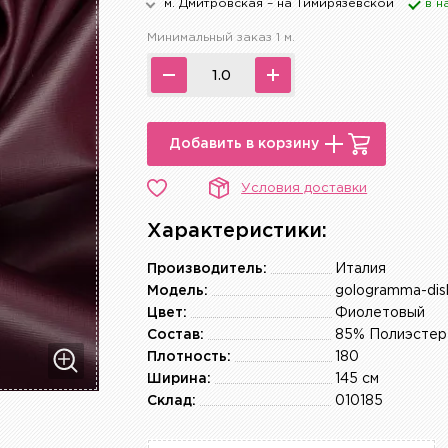
м. Дмитровская – на Тимирязевской
в н
Минимальный заказ 1 м.
Добавить в корзину
Условия доставки
Характеристики:
Производитель:
Италия
Модель:
gologramma-di
Цвет:
Фиолетовый
Состав:
85% Полиэстер
Плотность:
180
Ширина:
145 см
Склад:
010185