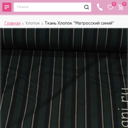
0
0
Главная
Хлопок
Ткань Хлопок "Матросский синий"