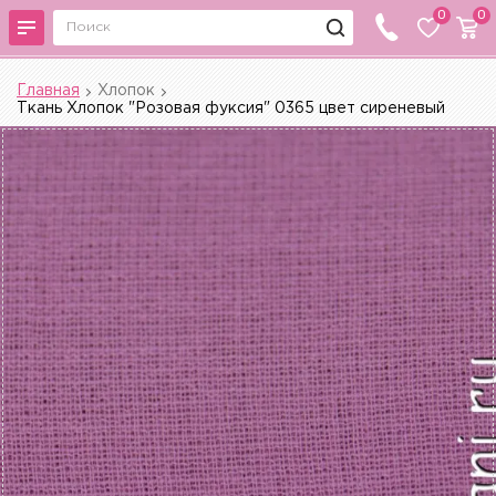
0
0
Главная
Хлопок
Ткань Хлопок "Розовая фуксия" 0365 цвет сиреневый