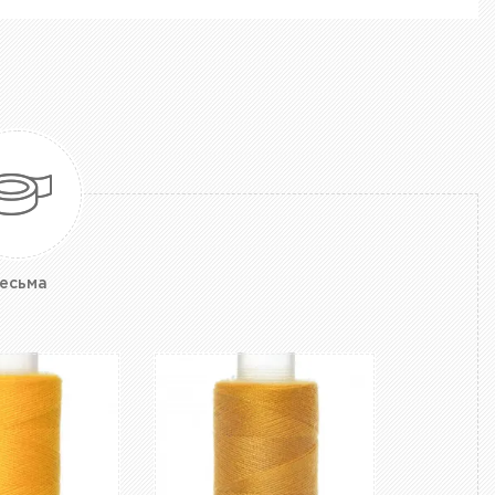
есьма