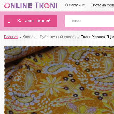
О магазине
Система ски
Каталог тканей
Главная
Хлопок
Рубашечный хлопок
Ткань Хлопок "Цв