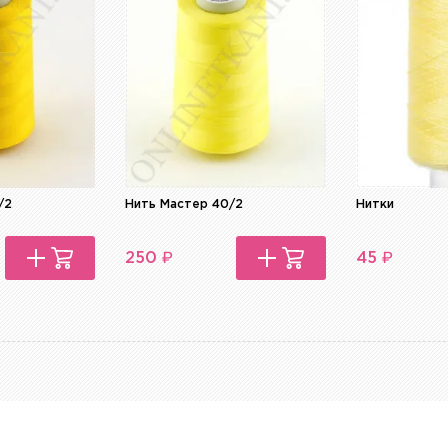
/2
Нить Мастер 40/2
Нитки
₽
₽
250
45