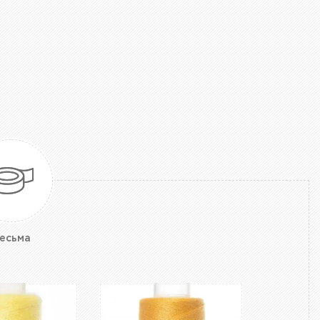
есьма