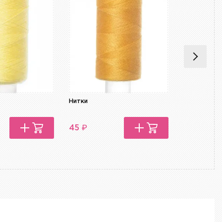
Нитки
Нитки
₽
₽
45
45