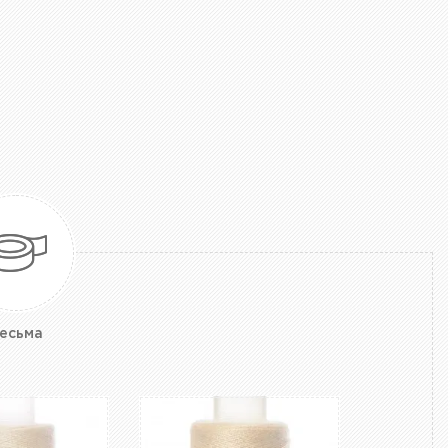
есьма