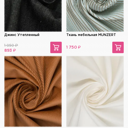
Джинс Утепленный
Ткань мебельная MUNZERT
1 050
₽
₽
1 750
₽
893