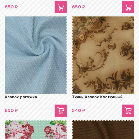
₽
₽
650
650
Хлопок рогожка
Ткань Хлопок Костюмный
₽
₽
650
540