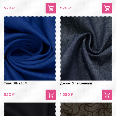
₽
₽
520
520
Твил UltraSoft
Джинс Утепленный
₽
₽
520
1 050