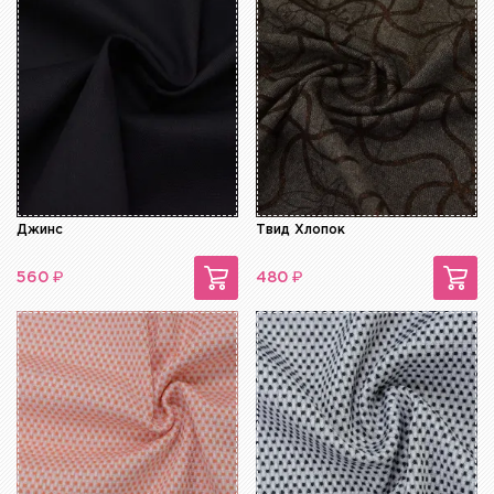
Джинс
Твид Хлопок
₽
₽
560
480