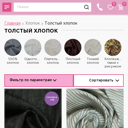
0
0
Главная
Хлопок
Толстый хлопок
ТОЛСТЫЙ ХЛОПОК
100%
Однотонный
Плательный
Плотный
Тонкий
Хлопковые
хлопок
хлопок
хлопок
хлопок
хлопок
ткани с
рисунком
Фильтр по параметрам
Сортировать
СКИДКА
-15%