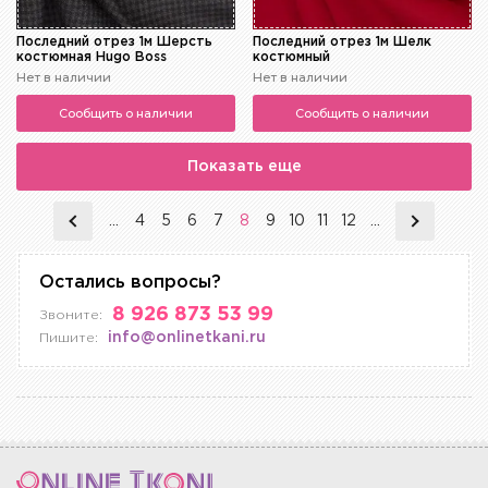
Последний отрез 1м Шерсть
Последний отрез 1м Шелк
костюмная Hugo Boss
костюмный
Нет в наличии
Нет в наличии
Сообщить о наличии
Сообщить о наличии
Показать еще
...
4
5
6
7
8
9
10
11
12
...
Остались вопросы?
8 926 873 53 99
Звоните:
info@onlinetkani.ru
Пишите: