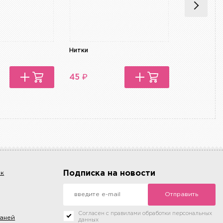
Нитки
Нитки
₽
₽
45
45
Подписка на новости
ок
Отправить
Согласен с правилами обработки персональных
каней
данных