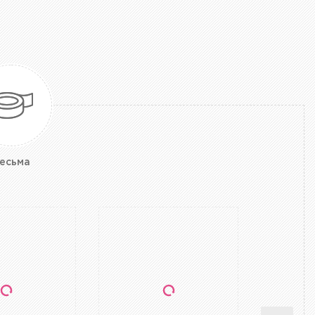
есьма