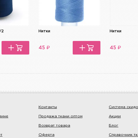
/2
Нитки
Нитки
₽
₽
45
45
Контакты
Система скид
зине
Продажа ткани оптом
Акции
Возврат товара
Блог
ет
Оферта
Справочник т