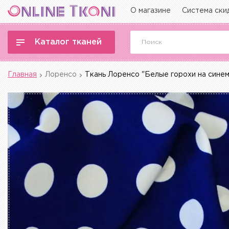
О магазине
Система ски
Каталог тканей
Главная
Лоренсо
Ткань Лоренсо "Белые горохи на синем