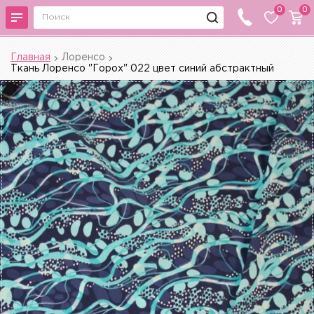
0
0
Главная
Лоренсо
Ткань Лоренсо "Горох" 022 цвет синий абстрактный