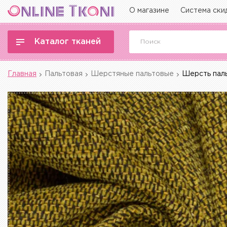
О магазине
Система ски
Каталог тканей
Главная
Пальтовая
Шерстяные пальтовые
Шерсть паль