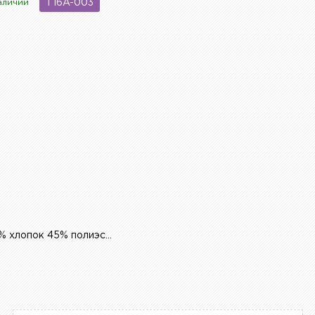
аличии
T16A-003
35% шерсть 20% хлопок 45% полиэстер