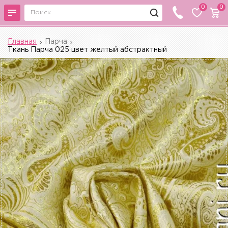
0
0
Главная
Парча
Ткань Парча 025 цвет желтый абстрактный