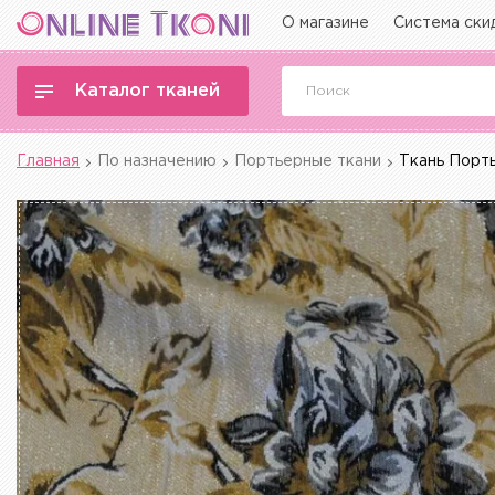
О магазине
Система ски
Каталог тканей
Главная
По назначению
Портьерные ткани
Ткань Порть