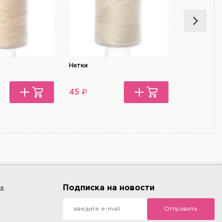
Нитки
Нитки Seraf
₽
₽
45
450
Подписка на новости
ок
Отправить