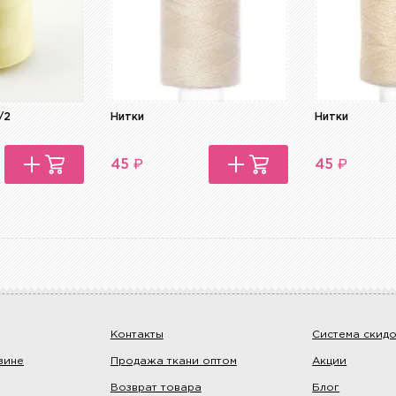
/2
Нитки
Нитки
₽
₽
45
45
Контакты
Система скид
зине
Продажа ткани оптом
Акции
Возврат товара
Блог