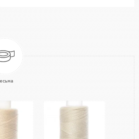
есьма