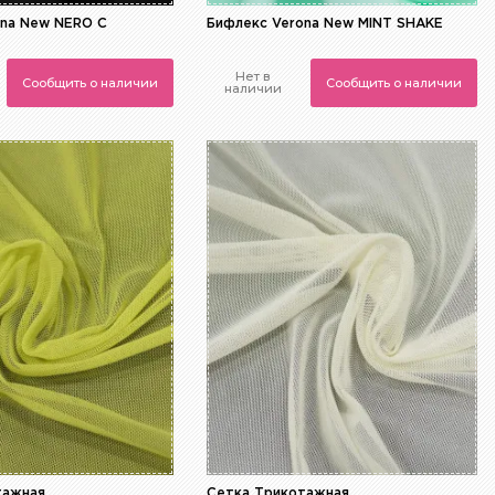
ona New NERO C
Бифлекс Verona New MINT SHAKE
Нет в
Сообщить о наличии
Сообщить о наличии
наличии
тажная
Сетка Трикотажная