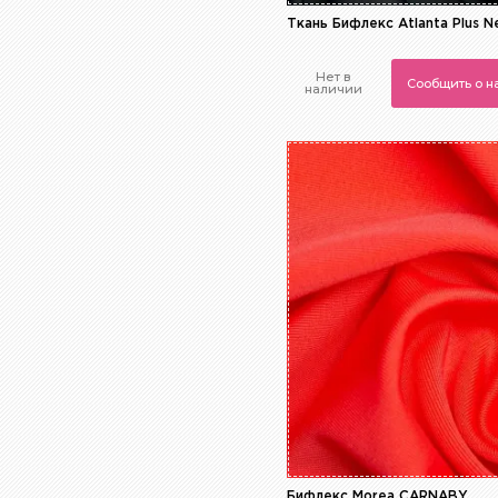
Ткань Бифлекс Atlanta Plus N
Нет в
Сообщить о 
наличии
Бифлекс Morea CARNABY