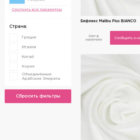
Желтый
Смотреть все параметры
Зеленый
Бифлекс Malibu Plus BIANCO
Страна:
Золотой
Нет в
Греция
Сообщить о 
Коричневый
наличии
Италия
Красный
Китай
Малиновый
Корея
Оранжевый
Объединённые
Разноцветный
Арабские Эмираты
Розовый
Сбросить фильтры
Серый
Синий
Сиреневый
Фиолетовый
Хаки