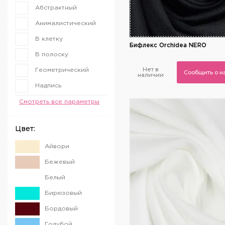
Абстрактный
Анималистический
В клетку
Бифлекс Orchidea NERO
В полоску
Нет в
Геометрический
Сообщить о 
наличии
Надпись
Полоска
Смотреть все параметры
Цветочный
Цвет:
Айвори
Бежевый
Белый
Бирюзовый
Бордовый
Голубой