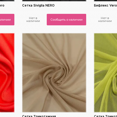
ero
Сетка Siviglia NERO
Бифлекс Ver
Нет в
Нет в
наличии
Сообщить о наличии
наличии
наличии
Сетка Трикотажная
Сетка Трико