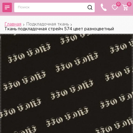
0
0
Главная
Подкладочная ткань
Ткань подкладочная стрейч 574 цвет разноцветный