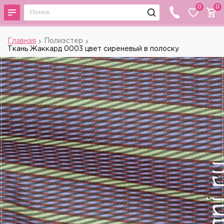
0
0
Главная
Полиэстер
Ткань Жаккард 0003 цвет сиреневый в полоску