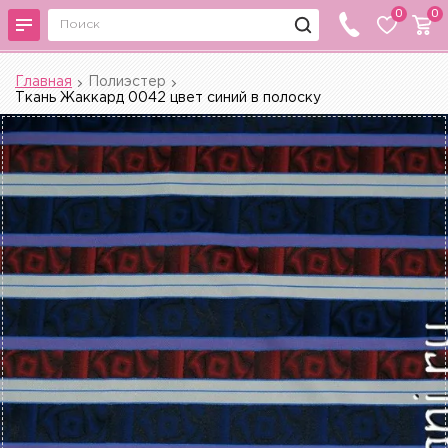
0
0
Главная
Полиэстер
Ткань Жаккард 0042 цвет синий в полоску