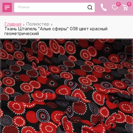
0
0
Главная
Полиэстер
Ткань Штапель "Алые сферы" 038 цвет красный
геометрический