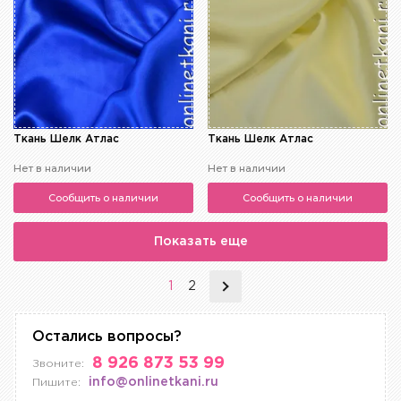
Ткань Шелк Атлас
Ткань Шелк Атлас
Нет в наличии
Нет в наличии
Сообщить о наличии
Сообщить о наличии
Показать еще
1
2
Остались вопросы?
8 926 873 53 99
Звоните:
info@onlinetkani.ru
Пишите: