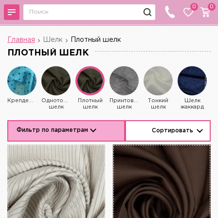
0
0
Главная
Шелк
Плотный шелк
ПЛОТНЫЙ ШЕЛК
Крепдешин
Однотонный
Плотный
Принтованный
Тонкий
Шелк
шелк
шелк
шелк
шелк
жаккард
Фильтр по параметрам
Сортировать