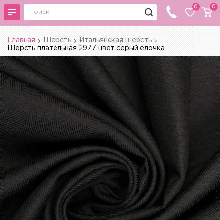
0
0
Главная
Шерсть
Итальянская шерсть
Шерсть плательная 2977 цвет серый ёлочка