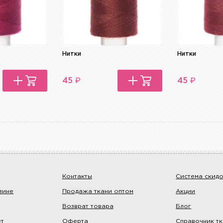
Нитки
Нитки
₽
₽
45
45
Контакты
Система скид
зине
Продажа ткани оптом
Акции
Возврат товара
Блог
ет
Оферта
Справочник т