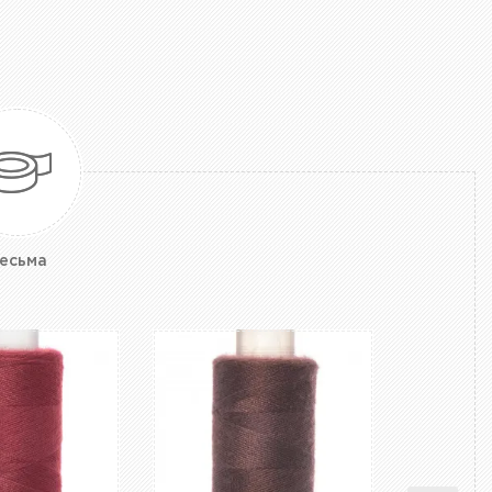
есьма