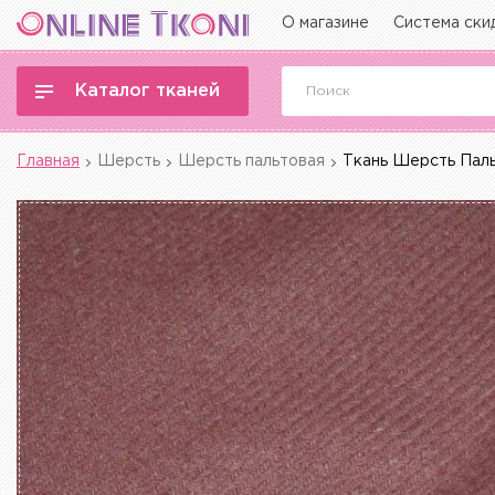
О магазине
Система ски
Каталог тканей
Главная
Шерсть
Шерсть пальтовая
Ткань Шерсть Паль