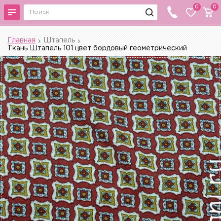
0
0
Главная
Штапель
Ткань Штапель 101 цвет бордовый геометрический