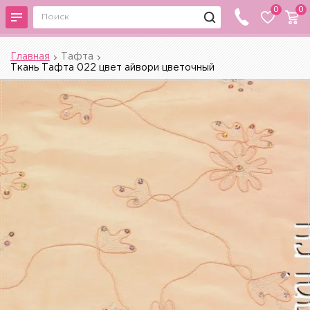
0
0
Главная
Тафта
Ткань Тафта 022 цвет айвори цветочный