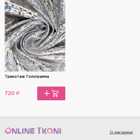
Трикотаж Голограмма
₽
720
О магазине