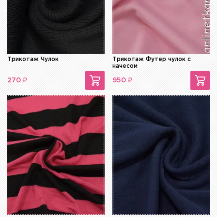
Трикотаж Чулок
Трикотаж Футер чулок с
начесом
₽
₽
270
950