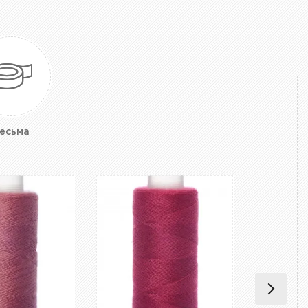
есьма