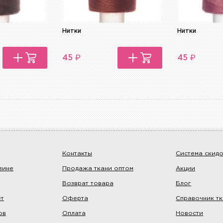
Нитки
Нитки
₽
₽
45
45
Контакты
Система скид
зине
Продажа ткани оптом
Акции
Возврат товара
Блог
ет
Оферта
Справочник т
ов
Оплата
Новости