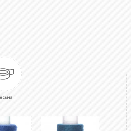
есьма