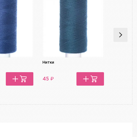
Нитки
Нитки
₽
₽
45
45