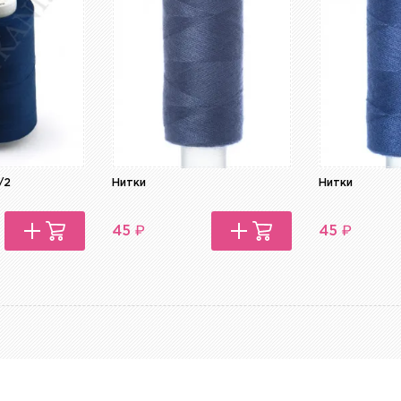
/2
Нитки
Нитки
₽
₽
45
45