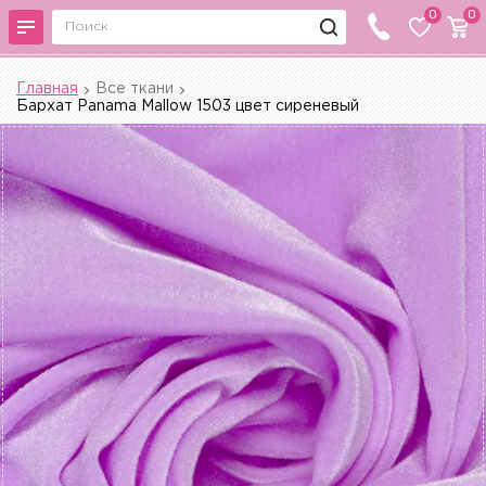
0
0
Главная
Все ткани
Бархат Panama Mallow 1503 цвет сиреневый