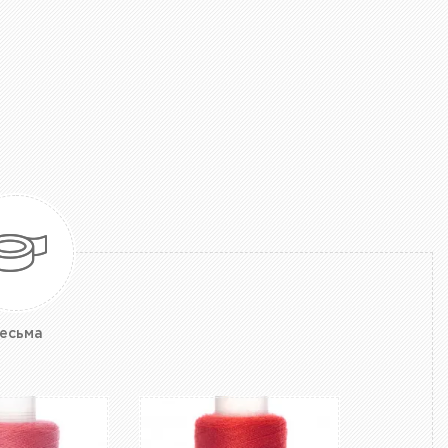
есьма