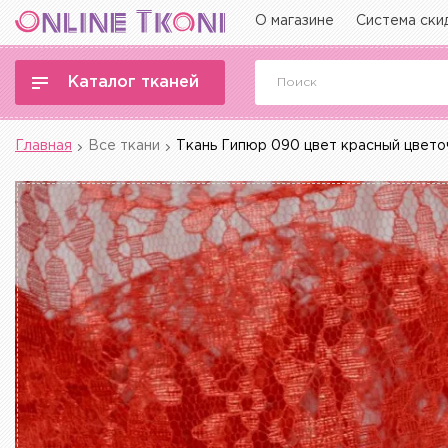
О магазине
Система ски
Каталог тканей
Главная
Все ткани
Ткань Гипюр 090 цвет красный цвето