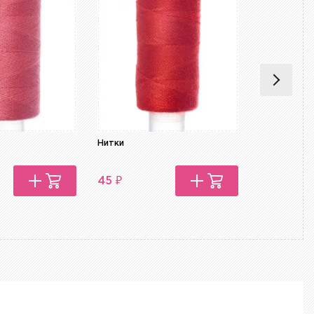
Нитки
Нитки
₽
₽
45
45