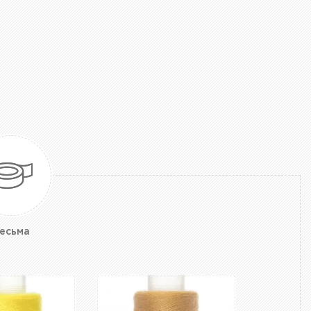
есьма