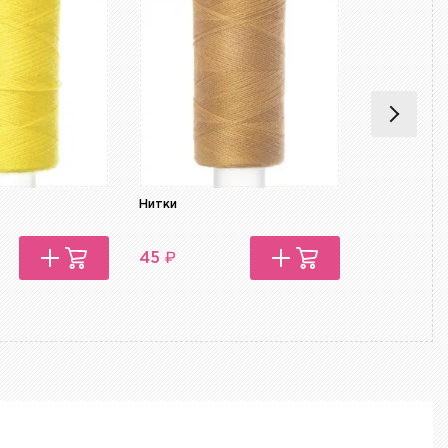
Нитки
Нитки
₽
₽
45
45