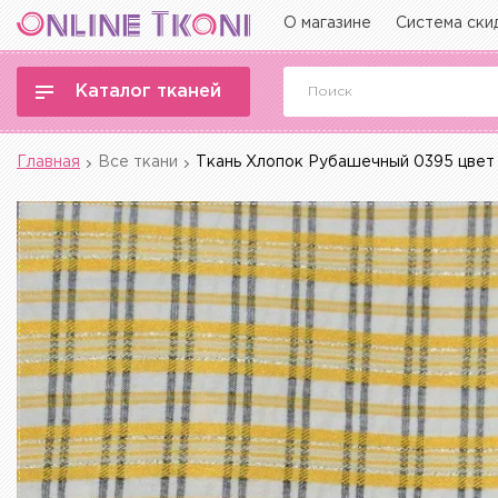
О магазине
Система ски
Каталог тканей
Главная
Все ткани
Ткань Хлопок Рубашечный 0395 цвет