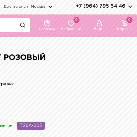
+7 (964) 795 64 46
Доставка в г.
Москва
0
0
Избранное
Войти
Корзина
Доставка
Т РОЗОВЫЙ
тража:
аличии
T26A-003