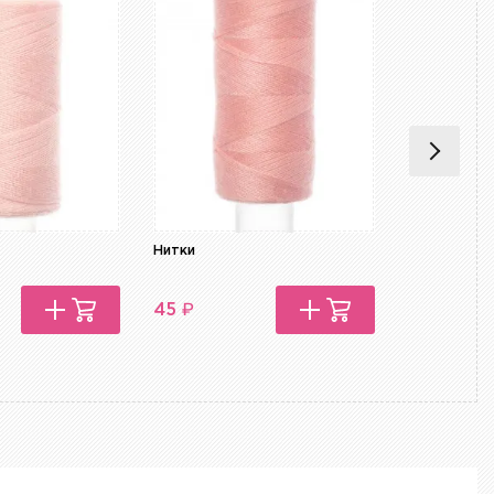
Нитки
Нитки
₽
₽
45
45