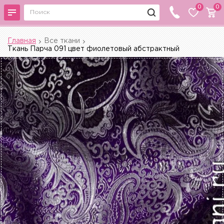
0
0
Главная
Все ткани
Ткань Парча 091 цвет фиолетовый абстрактный