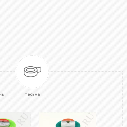
нь
Тесьма