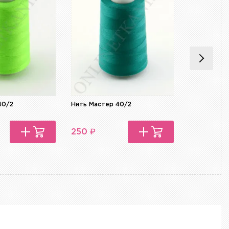
40/2
Нить Мастер 40/2
Нить Масте
₽
₽
250
250