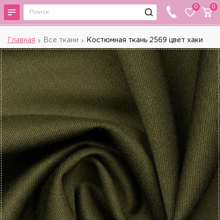
0
0
Главная
Все ткани
Костюмная ткань 2569 цвет хаки